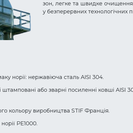
зон, легке та швидке очищення,
у безперервних технологічних 
ку норії: нержавіюча сталь AISI 304.
 штамповані або зварні посиленні ковші AISI 3
ого кольору виробництва STIF Франція.
норії PE1000.