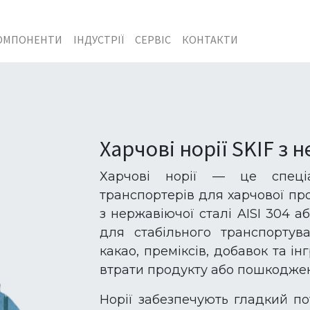
ОМПОНЕНТИ
ІНДУСТРІЇ
СЕРВІС
КОНТАКТИ
Харчові норії SKIF з 
Харчові норії — це спеціа
транспортерів для харчової пр
з нержавіючої сталі AISI 304 аб
для стабільного транспортува
какао, преміксів, добавок та ін
втрати продукту або пошкоджен
Норії забезпечують гладкий пот