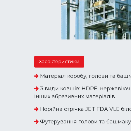
Характеристики
Матеріал коробу, голови та башма
3 види ковшів: HDPE, нержавіючі
інших абразивних матеріалів.
Норійна стрічка JET FDA VLE біл
Футерування голови та башмаку 