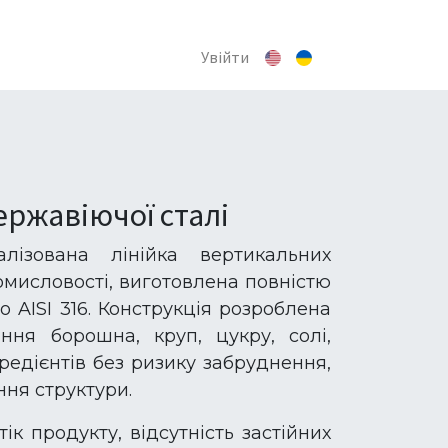
Увійти
нержавіючої сталі
лізована лінійка вертикальних
омисловості, виготовлена повністю
о AISI 316. Конструкція розроблена
ння борошна, круп, цукру, солі,
гредієнтів без ризику забруднення,
ня структури.
ік продукту, відсутність застійних