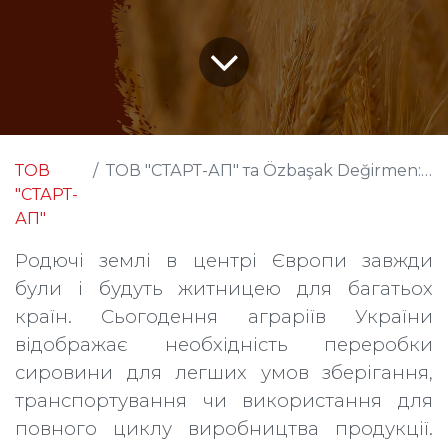
ТОВ
ТОВ "СТАРТ-АП" та Özbaşak Değirmen: Нові можливості для аграріїв України
"СТАРТ-
АП"
Родючі землі в центрі Європи завжди
були і будуть житницею для багатьох
країн. Сьогодення аграріїв України
відображає необхідність переробки
сировини для легших умов зберігання,
транспортування чи використання для
повного циклу виробництва продукції.