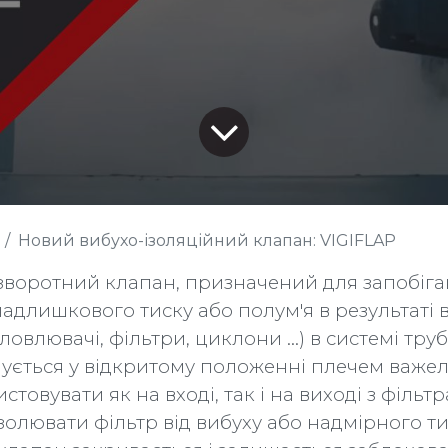
Новий вибухо-ізоляційний клапан: VIGIFLAP
е зворотний клапан, призначений для запобіг
длишкового тиску або полум'я в результаті 
ловлювачі, фільтри, циклони ...) в системі тру
ується у відкритому положенні плечем важел
товувати як на вході, так і на виході з фільтр
золювати фільтр від вибуху або надмірного ти