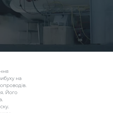
ання
вибуху на
бопроводів.
я. Його
а.
ску.