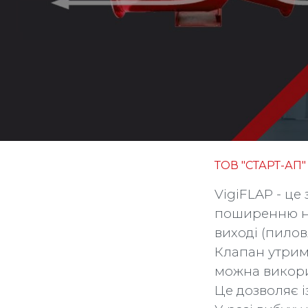
ТОВ "СТАРТ-АП"
VigiFLAP - ц
поширенню на
виході (пилов
Клапан утрим
можна викорис
Це дозволяє і