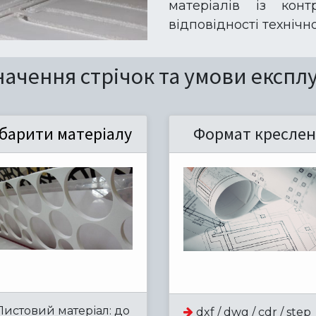
матеріалів із конт
відповідності техніч
ачення стрічок та умови експлу
барити матеріалу
Формат креслен
истовий матеріал: до
dxf / dwg / cdr / step