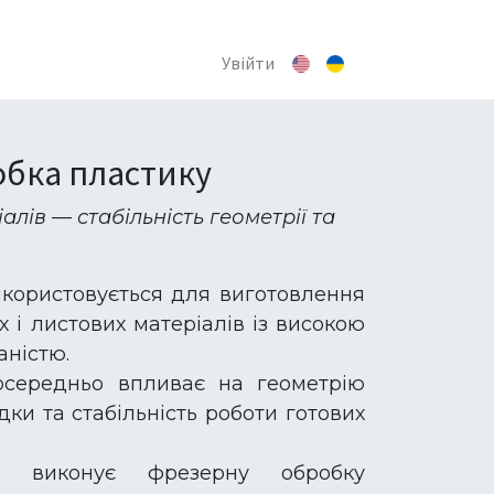
Увійти
бка пластику
лів — стабільність геометрії та
користовується для виготовлення
х і листових матеріалів із високою
аністю.
посередньо впливає на геометрію
дки та стабільність роботи готових
P виконує фрезерну обробку