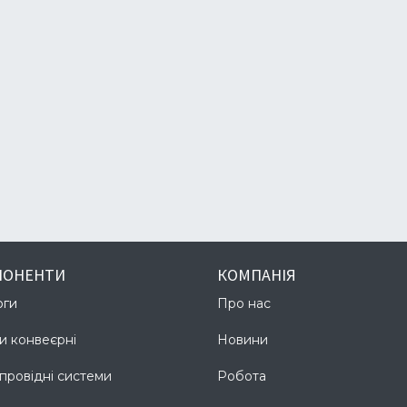
ПОНЕНТИ
КОМПАНІЯ
юги
Про нас
и конвеєрні
Новини
провідні системи
Робота