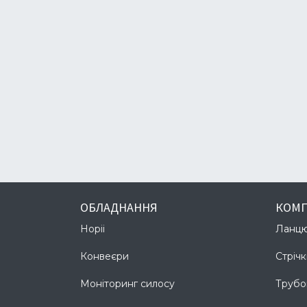
ОБЛАДНАННЯ
КОМ
Норіі
Ланц
Конвеєри
Стрічк
Моніторинг силосу
Трубо