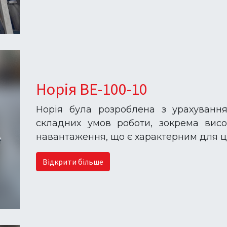
Норія BE-100-10
Норія була розроблена з урахуванн
складних умов роботи, зокрема висок
навантаження, що є характерним для ц
Відкрити більше