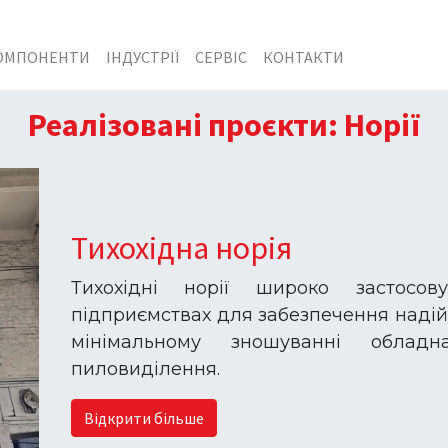
ОМПОНЕНТИ
ІНДУСТРІЇ
СЕРВІС
КОНТАКТИ
Реалізовані проєкти: Норії
Тихохідна норія
Тихохідні норії широко застосов
підприємствах для забезпечення надій
мінімальному зношуванні облад
пиловиділення.
Відкрити більше