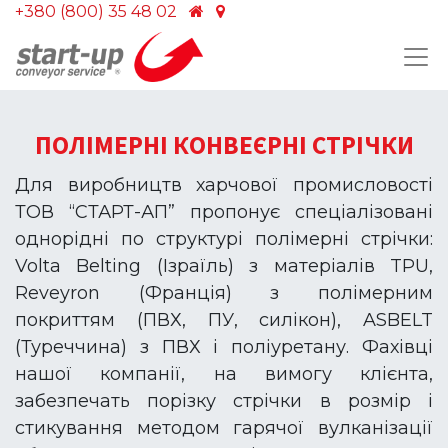
+380 (800) 35 48 02
ПОЛІМЕРНІ КОНВЕЄРНІ СТРІЧКИ
Для виробництв харчової промисловості
ТОВ “СТАРТ-АП” пропонує спеціалізовані
однорідні по структурі полімерні стрічки:
Volta Belting (Ізраїль) з матеріалів TPU,
Reveyron (Франція) з полімерним
покриттям (ПВХ, ПУ, силікон), ASBELT
(Туреччина) з ПВХ і поліуретану. Фахівці
нашої компанії, на вимогу клієнта,
забезпечать порізку стрічки в розмір і
стикування методом гарячої вулканізації