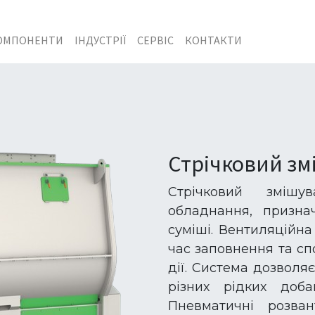
ОМПОНЕНТИ
ІНДУСТРІЇ
СЕРВІС
КОНТАКТИ
Стрічковий зм
Стрічковий зміш
обладнання, призна
суміші. Вентиляційна
час заповнення та с
дії. Система дозволя
різних рідких доба
Пневматичні розван