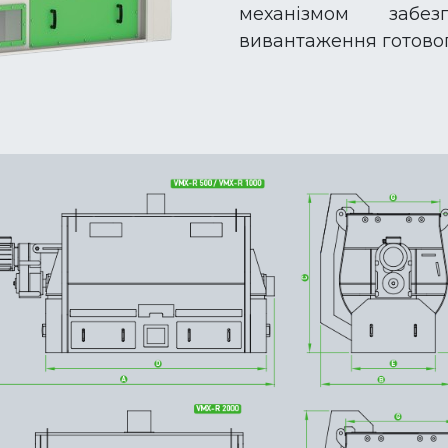
механізмом забе
вивантаження готовог