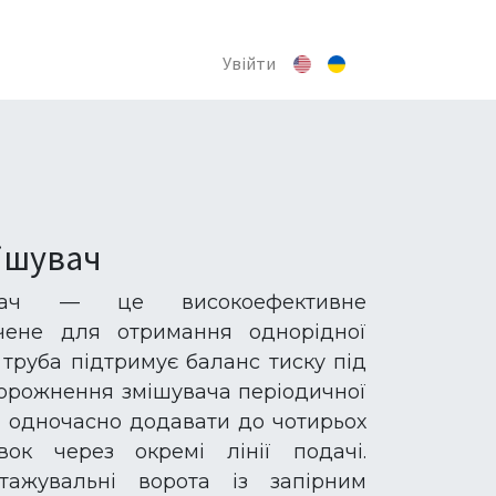
Увійти
ішувач
увач — це високоефективне
чене для отримання однорідної
 труба підтримує баланс тиску під
порожнення змішувача періодичної
є одночасно додавати до чотирьох
вок через окремі лінії подачі.
тажувальні ворота із запірним