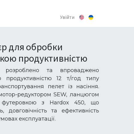
Увійти
єр для обробки
окою продуктивністю
 розроблено та впроваджено
 продуктивністю 12 т/год типу
анспортування пелет із насіння.
мотор-редуктором SEW, ланцюгом
 футеровкою з Hardox 450, що
ь, довговічність та ефективність
мовах експлуатації.