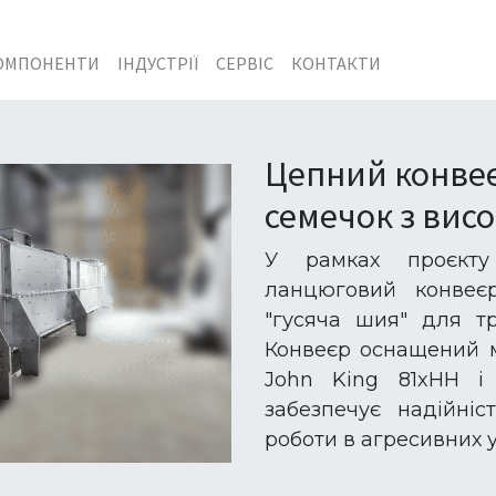
ОМПОНЕНТИ
ІНДУСТРІЇ
СЕРВІС
КОНТАКТИ
Цепний конве
семечок з вис
У рамках проєкту
ланцюговий конвеєр
"гусяча шия" для тр
Конвеєр оснащений 
John King 81xHH і
забезпечує надійніст
роботи в агресивних у