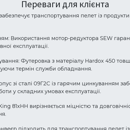
Переваги для клієнта
забезпечує транспортування пелет із продуктив
ям: Використання мотор-редуктора SEW гарант
вної експлуатації.
шування: Футеровка з матеріалу Hardox 450 то
жуючи термін служби обладнання.
рпус зі сталі 09Г2С із гарячим цинкуванням забе
оти у складних умовах експлуатації.
ng 81xHH вирізняється міцністю та довговічніс
ня.
онвеєр підходить для транспортування пелет із