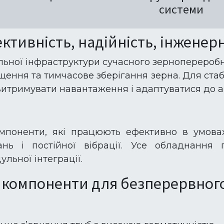
системи
ктивність, надійність, інженер
льної інфраструктури сучасного зернопереробн
ення та тимчасове зберігання зерна. Для стаб
 витримувати навантаження і адаптуватися до а
поненти, які працюють ефективно в умовах
вань і постійної вібрації. Усе обладнанн
льної інтеграції.
 компоненти для безперервног